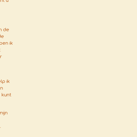
nt u
n de
de
ben ik
t
r
p ik
en
 kunt
mijn
.