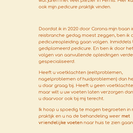
wat jaren met veel plezier in Pernis. Hier ku
ook mijn pedicure praktijk vinden.
Doordat ik in 2020 door Corona mijn baan i
reisbranche gedag moest zeggen, ben ik 
pedicureopleiding gaan volgen. Inmiddels 
gediplomeerd pedicure. En ben ik door he
volgen van aanvullende opleidingen verde
gespecialiseerd.
Heeft u voetklachten (eeltproblemen,
nagelproblemen of huidproblemen) dan hel
u daar graag bij. Heeft u geen voetklacht
maar wilt u uw voeten laten verzorgen dan
u daarvoor ook bij mij terecht.
Ik hoop u spoedig te mogen begroeten in 
praktijk en u na de behandeling weer
met
vriendelijke voeten
naar huis te zien gaan