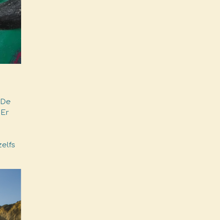
n
 De
 Er
elfs