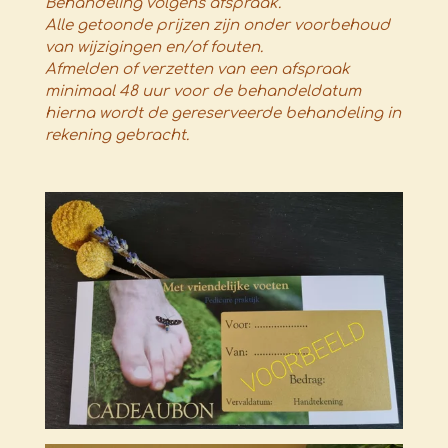
Behandeling volgens afspraak.
Alle getoonde prijzen zijn onder voorbehoud
van wijzigingen en/of fouten.
Afmelden of verzetten van een afspraak
minimaal 48 uur voor de behandeldatum
hierna wordt de
gereserveerde behandeling in
rekening gebracht
.