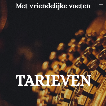
Met vriendelijke voeten
Ga
direct
naar
de
hoofdinhoud
TARIEVEN