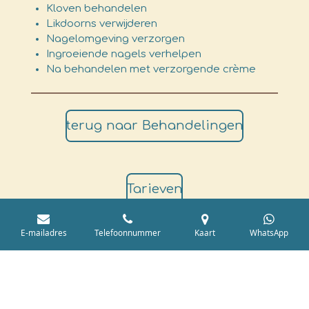
Kloven behandelen
Likdoorns verwijderen
Nagelomgeving verzorgen
Ingroeiende nagels verhelpen
Na behandelen met verzorgende crème
terug naar Behandelingen
Tarieven
E-mailadres
Telefoonnummer
Kaart
WhatsApp
Met vriendelijke voeten - Verheulstraat 24 -
3195TJ Pernis - Tel 06 187 345 49 - KvK 82875065
© 2021