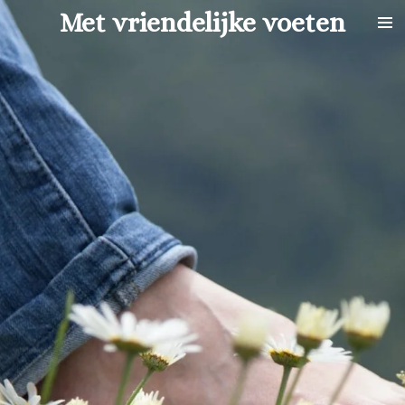
Met vriendelijke voeten
Ga
direct
naar
de
hoofdinhoud